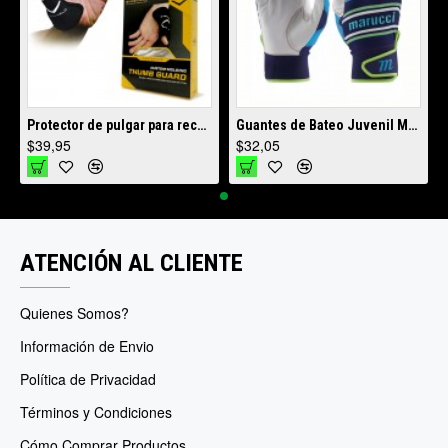
idad y Resistencia Profesional
Protector de pulgar para receptor EvoShield WTV4000BL I Máxima Protección
Guantes de Bateo Juvenil Marucci Swift Lite MBGFZNLY | Livianos y Resistentes
$39,95
$32,05
ATENCIÓN AL CLIENTE
Quienes Somos?
Información de Envio
Política de Privacidad
Términos y Condiciones
Cómo Comprar Productos