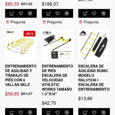
$85,55
$186,07
$97,32
Pregunta
Pregunta
Pregunta
-28 %
ENTRENAMIENTO
ENTRENAMIENTO
ESCALERA DE
DE AGILIDAD Y
DE PIES
AGILIDAD RUNIC
TRABAJO DE
ESCALERA DE
MODELO
PIES CON 6
VELOCIDAD
RAL3Y236 I
VALLAS SKLZ
ATHLETIC
ESCALERA DE
WORKS TAMAÑO
ENTRENAMIENTO
$58,80
$81,27
1.3"X18"
$13,86
$42,75