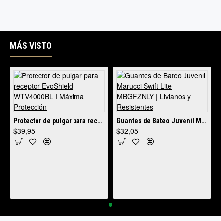
MÁS VISTO
Protector de pulgar para receptor EvoShield WTV4000BL I Máxima Protección
Guantes de Bateo Juvenil Marucci Swift Lite MBGFZNLY | Livianos y Resistentes
$39,95
$32,05
idad y Resistencia Profesional